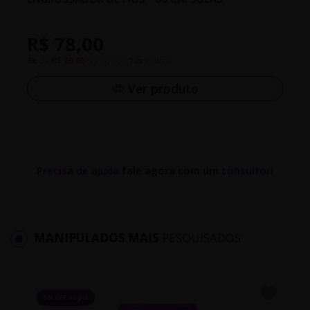
R$ 78,00
3x
de
R$ 26,00
s/juros ou
12x
c/juros
Ver produto
Precisa de ajuda
fale agora com um
consultor!
MANIPULADOS MAIS
PESQUISADOS
5% OFF no pix