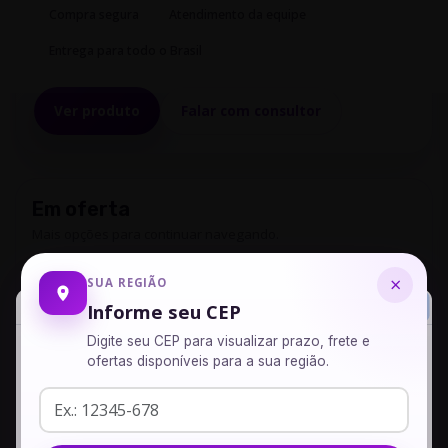
Compra segura
Atendimento da equipe
Entrega para todo o Brasil
Ver produto
Falar com consultor
Em oferta
Mais opções para continuar navegando.
Floral Ansiedade uso veterinário qsp
×
SUA REGIÃO
30 ml
Informe seu CEP
R$ 38,00
Digite seu CEP para visualizar prazo, frete e
ofertas disponíveis para a sua região.
Dermatite Canina - 30 Cápsulas
Seu produto foi adicionado com sucesso ao seu carrinho,
R$ 90,00
adicione mais produtos ou veja seu carrinho.