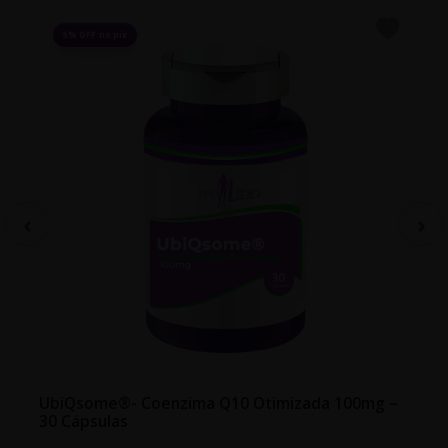
5% OFF no pix
UbiQsome®- Coenzima Q10 Otimizada 100mg –
30 Cápsulas