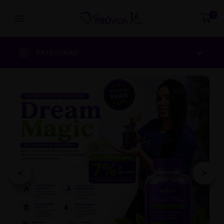
Abrir menu
1
CATEGORIAS
<
>