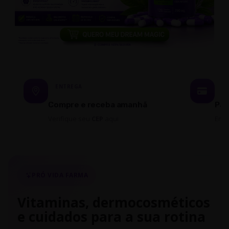
ENTREGA
P
Compre e receba amanhã
Par
Verifique seu
CEP
aqui
Em 
PRÓ VIDA FARMA
Vitaminas, dermocosméticos
e cuidados para a sua rotina