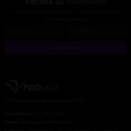
Receba as
Novidades
Cadastre-se e receba ofertas, novidades e condições
exclusivas da equipe.
Seu nome
Seu WhatsApp
CADASTRAR
Pró Vida Farmácia de Manipulação LTDA.
Atendimento:
(11) 4437-1030
E-mail:
contato@providafarma.com
Endereço:
Avenida Índico, 769
,
São Bernardo do Campo
/
SP
,