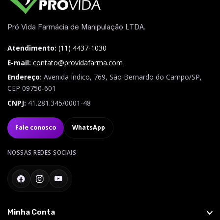
Pró Vida Farmácia de Manipulação LTDA.
Atendimento:
(11) 4437-1030
E-mail:
contato@providafarma.com
Endereço:
Avenida Índico, 769
,
São Bernardo do Campo
/
SP
,
CEP
09750-601
CNPJ:
41.281.345/0001-48
Fale conosco
WhatsApp
NOSSAS REDES SOCIAIS
Facebook
Instagram
YouTube
Minha Conta