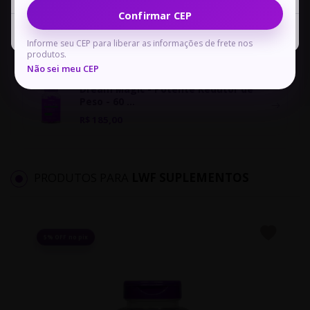
Confirmar CEP
VIT K2+ COLAGENO TIPO 2- CLORETO
Ver Carrinho
Continuar Comprando
P.A 500 MG
Informe seu CEP para liberar as informações de frete nos
R$ 35,00
produtos.
Não sei meu CEP
Dream Magic - Potente Redutor de
Peso - 60 ...
R$ 185,00
PRODUTOS PARA
LWF SUPLEMENTOS
5% OFF no pix