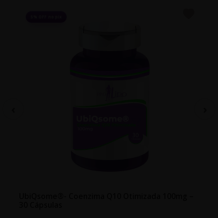
5% OFF no pix
UbiQsome®- Coenzima Q10 Otimizada 100mg –
30 Cápsulas