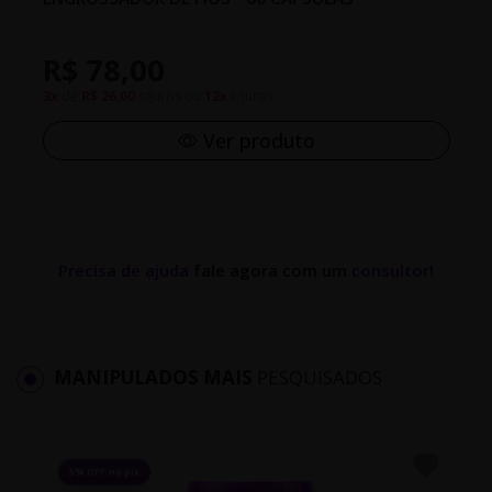
R$ 78,00
3x
de
R$ 26,00
s/juros ou
12x
c/juros
Ver produto
Precisa de ajuda
fale agora com um
consultor!
MANIPULADOS MAIS
PESQUISADOS
5% OFF no pix