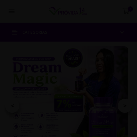
Abrir menu
1
CATEGORIAS
<
>