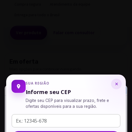
Compra segura
Atendimento da equipe
Entrega para todo o Brasil
Ver produto
Falar com consultor
Em oferta
Mais opções para continuar navegando.
INIBIDOR DE GORDURA 30 ML
×
SUA REGIÃO
Informe seu CEP
R$ 50,00
Digite seu CEP para visualizar prazo, frete e
ofertas disponíveis para a sua região.
Ginkgo biloba + Castanha da índia
Seu produto foi adicionado com sucesso ao seu carrinho,
R$ 58,00
adicione mais produtos ou veja seu carrinho.