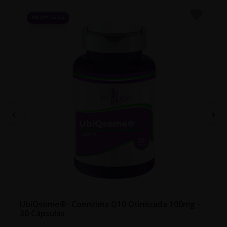
5% OFF no pix
UbiQsome®- Coenzima Q10 Otimizada 100mg –
30 Cápsulas