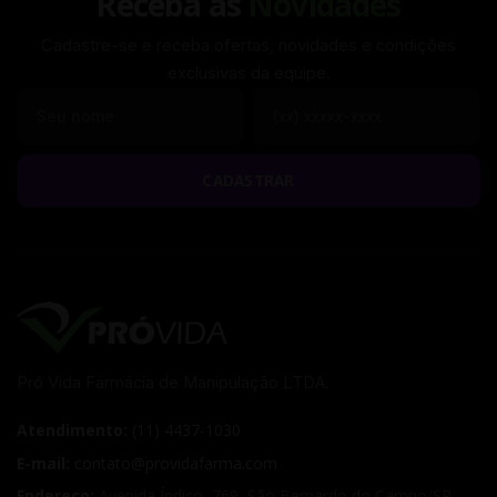
Receba as
Novidades
Cadastre-se e receba ofertas, novidades e condições
exclusivas da equipe.
Seu nome
Seu WhatsApp
CADASTRAR
Pró Vida Farmácia de Manipulação LTDA.
Atendimento:
(11) 4437-1030
E-mail:
contato@providafarma.com
Endereço:
Avenida Índico, 769
,
São Bernardo do Campo
/
SP
,