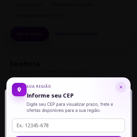
Compra segura
Atendimento da equipe
Entrega para todo o Brasil
Ver produto
Falar com consultor
Em oferta
Mais opções para continuar navegando.
Pró Lipo Star - 60 Cápsulas
×
SUA REGIÃO
Informe seu CEP
R$ 105,00
Digite seu CEP para visualizar prazo, frete e
ofertas disponíveis para a sua região.
Floral Sem-Timidez
Seu produto foi adicionado com sucesso ao seu carrinho,
R$ 46,00
adicione mais produtos ou veja seu carrinho.