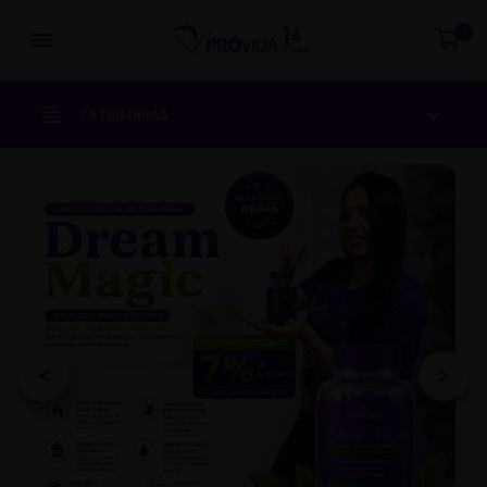
Abrir menu
1
CATEGORIAS
<
>