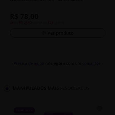
R$ 78,00
3x
de
R$ 26,00
s/juros ou
12x
c/juros
Ver produto
Precisa de ajuda
fale agora com um
consultor!
MANIPULADOS MAIS
PESQUISADOS
5% OFF no pix