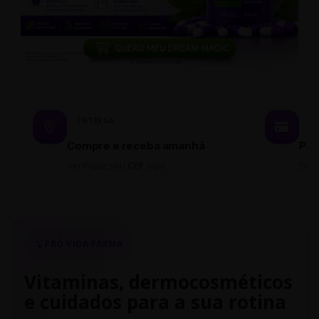
ENTREGA
P
Compre e receba amanhã
Par
Verifique seu
CEP
aqui
Em 
PRÓ VIDA FARMA
Vitaminas, dermocosméticos
e cuidados para a sua rotina