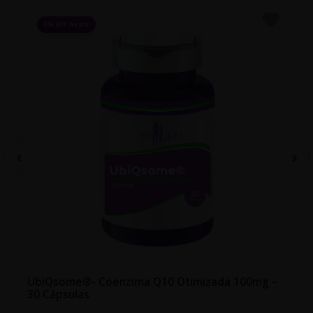
5% OFF no pix
UbiQsome®- Coenzima Q10 Otimizada 100mg –
30 Cápsulas