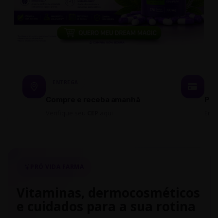
ENTREGA
P
Compre e receba amanhã
Par
Verifique seu
CEP
aqui
Em 
PRÓ VIDA FARMA
Vitaminas, dermocosméticos
e cuidados para a sua rotina