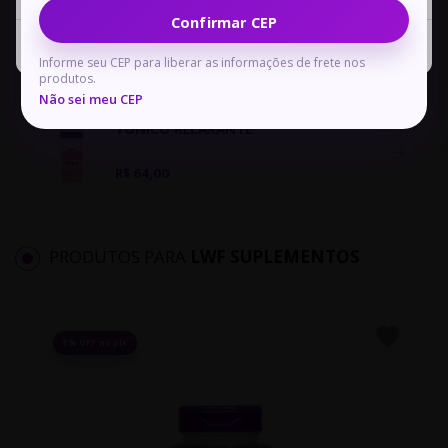
Confirmar CEP
Floral Tô-Tranquilo
Ver Carrinho
Continuar Comprando
Informe seu CEP para liberar as informações de frete nos
R$ 46,00
produtos.
Não sei meu CEP
TÔNICO RELAXANTE
R$ 64,00
PRODUTOS PARA
LWF SUPLEMENTOS
5% OFF no pix