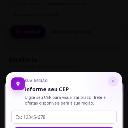
Compra segura
Atendimento da equipe
Entrega para todo o Brasil
Ver produto
Falar com consultor
Em oferta
Mais opções para continuar navegando.
Floral Estresse & Agressividade uso
×
SUA REGIÃO
veterin...
Informe seu CEP
R$ 38,00
Digite seu CEP para visualizar prazo, frete e
ofertas disponíveis para a sua região.
Strong Weight - 120 Cápsulas
Seu produto foi adicionado com sucesso ao seu carrinho,
R$ 390,00
adicione mais produtos ou veja seu carrinho.