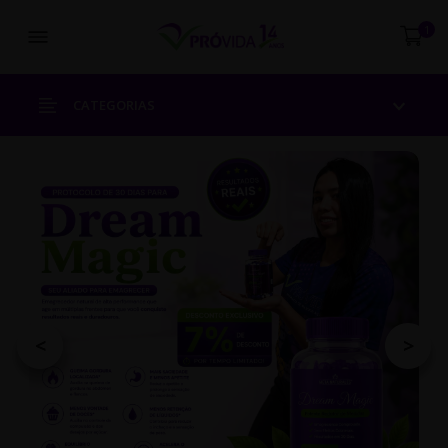
Abrir menu
1
CATEGORIAS
<
>