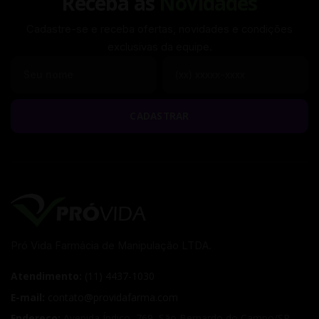
Receba as
Novidades
Cadastre-se e receba ofertas, novidades e condições
exclusivas da equipe.
Seu nome
Seu WhatsApp
CADASTRAR
Pró Vida Farmácia de Manipulação LTDA.
Atendimento:
(11) 4437-1030
E-mail:
contato@providafarma.com
Endereço:
Avenida Índico, 769
,
São Bernardo do Campo
/
SP
,