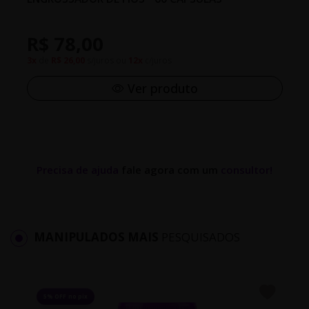
R$ 78,00
3x
de
R$ 26,00
s/juros ou
12x
c/juros
Ver produto
Precisa de ajuda
fale agora com um
consultor!
MANIPULADOS MAIS
PESQUISADOS
5% OFF no pix