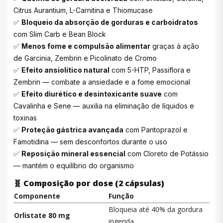
Citrus Aurantium, L-Carnitina e Thiomucase
✅
Bloqueio da absorção de gorduras e carboidratos
com Slim Carb e Bean Block
✅
Menos fome e compulsão alimentar
graças à ação
de Garcinia, Zembrin e Picolinato de Cromo
✅
Efeito ansiolítico natural
com 5-HTP, Passiflora e
Zembrin — combate a ansiedade e a fome emocional
✅
Efeito diurético e desintoxicante suave
com
Cavalinha e Sene — auxilia na eliminação de líquidos e
toxinas
✅
Proteção gástrica avançada
com Pantoprazol e
Famotidina — sem desconfortos durante o uso
✅
Reposição mineral essencial
com Cloreto de Potássio
— mantém o equilíbrio do organismo
🧬
Composição por dose (2 cápsulas)
Componente
Função
Bloqueia até 40% da gordura
Orlistate 80 mg
ingerida