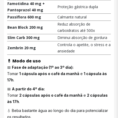
Famotidina 40 mg +
Proteção gástrica dupla
Pantoprazol 40 mg
Passiflora 600 mg
Calmante natural
Reduz absorção de
Bean Block 200 mg
carboidratos até 500x
Slim Carb 300 mg
Diminui absorção de gordura
Controla o apetite, o stress e a
Zembrin 20 mg
ansiedade
💊
Modo de uso
📅
Fase de adaptação (1º ao 3º dia):
Tomar
1 cápsula após o café da manhã
e
1 cápsula às
17h
.
📅
A partir do 4º dia:
Tomar
2 cápsulas após o café da manhã
e
2 cápsulas
às 17h
.
💧 Beba bastante água ao longo do dia para potencializar
os resultados.