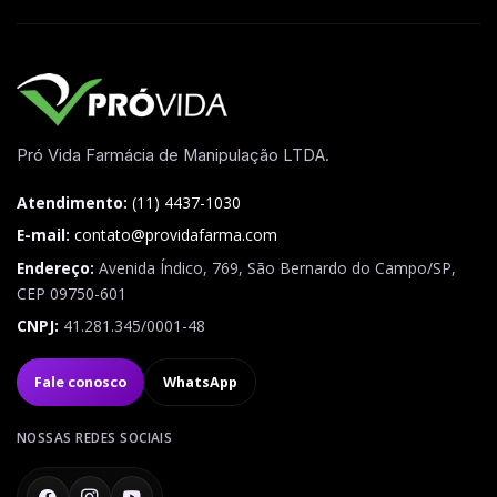
Pró Vida Farmácia de Manipulação LTDA.
Atendimento:
(11) 4437-1030
E-mail:
contato@providafarma.com
Endereço:
Avenida Índico, 769
,
São Bernardo do Campo
/
SP
,
CEP
09750-601
CNPJ:
41.281.345/0001-48
Fale conosco
WhatsApp
NOSSAS REDES SOCIAIS
Facebook
Instagram
YouTube