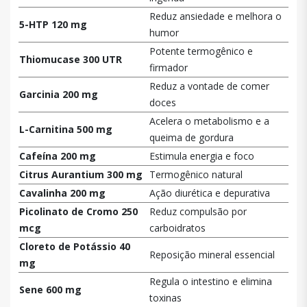
Reduz ansiedade e melhora o
5-HTP 120 mg
humor
Potente termogênico e
Thiomucase 300 UTR
firmador
Reduz a vontade de comer
Garcinia 200 mg
doces
Acelera o metabolismo e a
L-Carnitina 500 mg
queima de gordura
Cafeína 200 mg
Estimula energia e foco
Citrus Aurantium 300 mg
Termogênico natural
Cavalinha 200 mg
Ação diurética e depurativa
Picolinato de Cromo 250
Reduz compulsão por
mcg
carboidratos
Cloreto de Potássio 40
Reposição mineral essencial
mg
Regula o intestino e elimina
Sene 600 mg
toxinas