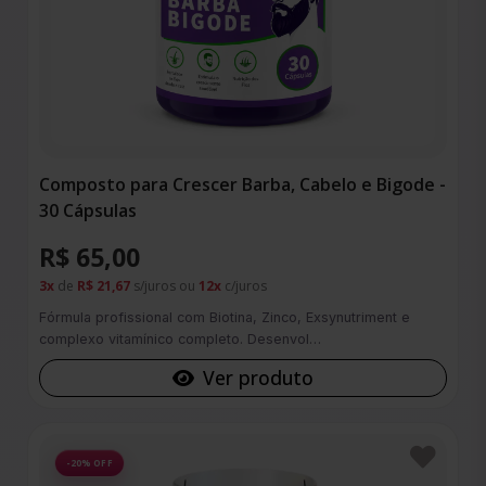
Composto para Crescer Barba, Cabelo e Bigode -
30 Cápsulas
R$ 65,00
3x
de
R$ 21,67
s/juros ou
12x
c/juros
Fórmula profissional com Biotina, Zinco, Exsynutriment e
complexo vitamínico completo. Desenvol…
Ver produto
Favoritos
-20% OFF