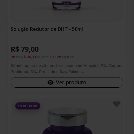
Solução Redutor de DHT - 50ml
R$ 79,00
3x
de
R$ 26,33
s/juros ou
12x
c/juros
Sérum tópico de alta performance com Minoxidil 5%, Copper
Peptídeos 3%, Prohairin e Saw Palmett…
Ver produto
Favoritos
5% OFF no pix