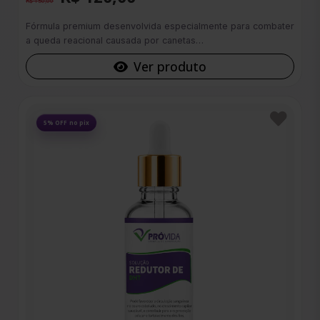
R$ 150,00
Fórmula premium desenvolvida especialmente para combater
a queda reacional causada por canetas…
Ver produto
Favoritos
5% OFF no pix