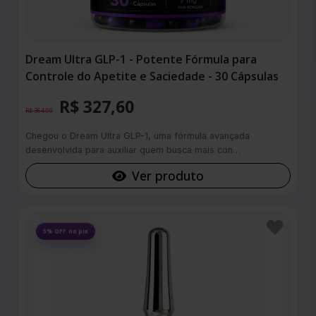
Dream Ultra GLP-1 - Potente Fórmula para
Controle do Apetite e Saciedade - 30 Cápsulas
R$ 327,60
R$ 364,00
Chegou o Dream Ultra GLP-1, uma fórmula avançada
desenvolvida para auxiliar quem busca mais con…
Ver produto
Favoritos
5% OFF no pix