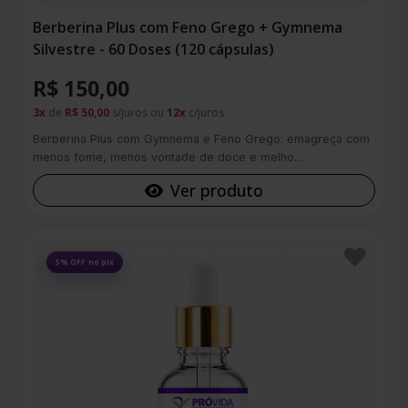
Berberina Plus com Feno Grego + Gymnema
Silvestre - 60 Doses (120 cápsulas)
R$ 150,00
3x
de
R$ 50,00
s/juros ou
12x
c/juros
Berberina Plus com Gymnema e Feno Grego: emagreça com
menos fome, menos vontade de doce e melho…
Ver produto
Favoritos
5% OFF no pix