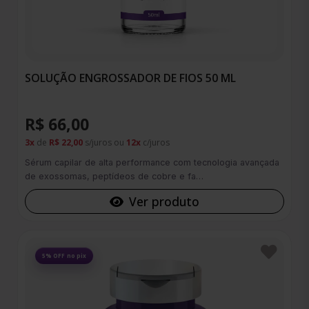
SOLUÇÃO ENGROSSADOR DE FIOS 50 ML
R$ 66,00
3x
de
R$ 22,00
s/juros ou
12x
c/juros
Sérum capilar de alta performance com tecnologia avançada
de exossomas, peptídeos de cobre e fa…
Ver produto
Favoritos
5% OFF no pix