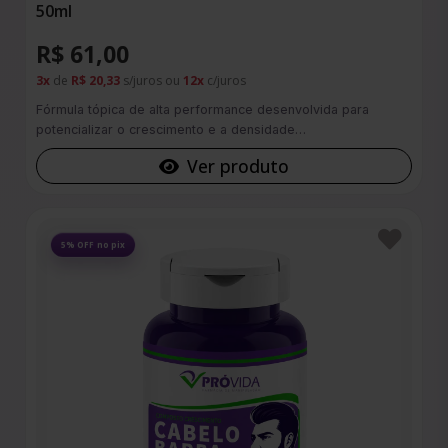
50ml
R$ 61,00
3x
de
R$ 20,33
s/juros ou
12x
c/juros
Fórmula tópica de alta performance desenvolvida para
potencializar o crescimento e a densidade…
Ver produto
Favoritos
5% OFF no pix