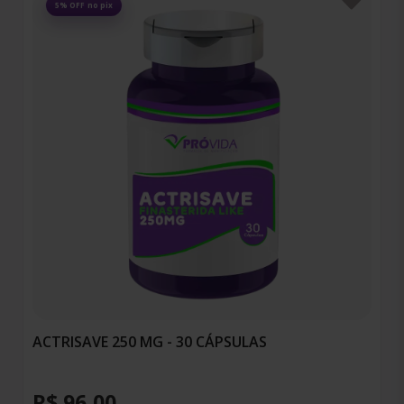
Favoritos
5% OFF no pix
ACTRISAVE 250 MG - 30 CÁPSULAS
R$ 96,00