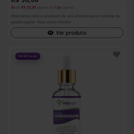
3x
de
R$ 32,00
s/juros ou
12x
c/juros
Alternativa natural premium de alta eficácia para controle da
queda capilar. Atua como inibidor…
Ver produto
Favoritos
5% OFF no pix