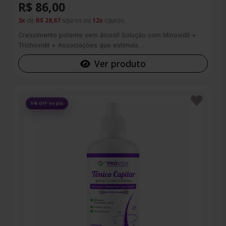
R$ 86,00
3x
de
R$ 28,67
s/juros ou
12x
c/juros
Crescimento potente sem álcool! Solução com Minoxidil +
Trichoxidil + Associações que estimula…
Ver produto
Favoritos
5% OFF no pix