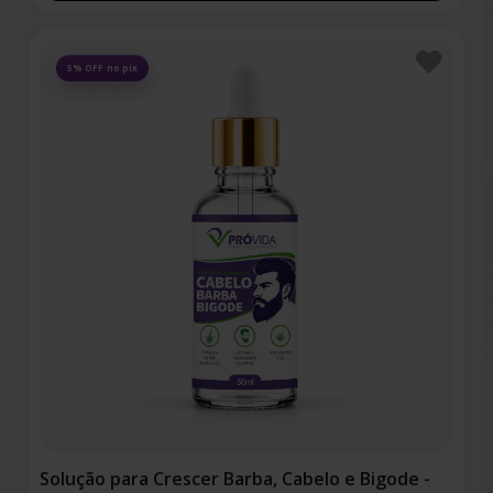
Favoritos
5% OFF no pix
Solução para Crescer Barba, Cabelo e Bigode -