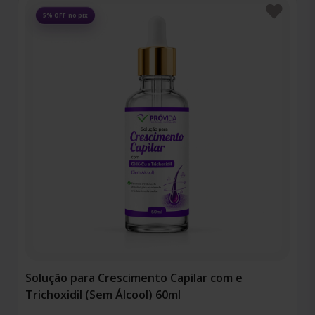
Favoritos
5% OFF no pix
Solução para Crescimento Capilar com e
Trichoxidil (Sem Álcool) 60ml