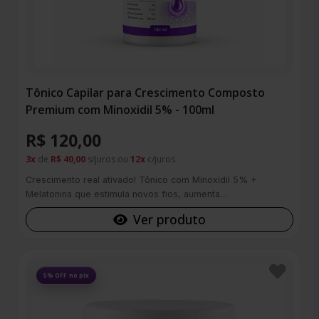
Tônico Capilar para Crescimento Composto
Premium com Minoxidil 5% - 100ml
R$ 120,00
3x
de
R$ 40,00
s/juros ou
12x
c/juros
Crescimento real ativado! Tônico com Minoxidil 5% +
Melatonina que estimula novos fios, aumenta…
Ver produto
Favoritos
5% OFF no pix